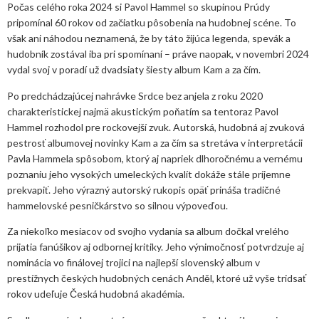
Počas celého roka 2024 si Pavol Hammel so skupinou Prúdy
pripomínal 60 rokov od začiatku pôsobenia na hudobnej scéne. To
však ani náhodou neznamená, že by táto žijúca legenda, spevák a
hudobník zostával iba pri spomínaní – práve naopak, v novembri 2024
vydal svoj v poradí už dvadsiaty šiesty album Kam a za čím.
Po predchádzajúcej nahrávke Srdce bez anjela z roku 2020
charakteristickej najmä akustickým poňatím sa tentoraz Pavol
Hammel rozhodol pre rockovejší zvuk. Autorská, hudobná aj zvuková
pestrosť albumovej novinky Kam a za čím sa stretáva v interpretácii
Pavla Hammela spôsobom, ktorý aj napriek dlhoročnému a vernému
poznaniu jeho vysokých umeleckých kvalít dokáže stále príjemne
prekvapiť. Jeho výrazný autorský rukopis opäť prináša tradičné
hammelovské pesničkárstvo so silnou výpoveďou.
Za niekoľko mesiacov od svojho vydania sa album dočkal vrelého
prijatia fanúšikov aj odbornej kritiky. Jeho výnimočnosť potvrdzuje aj
nominácia vo finálovej trojici na najlepší slovenský album v
prestížnych českých hudobných cenách Anděl, ktoré už vyše tridsať
rokov udeľuje Česká hudobná akadémia.