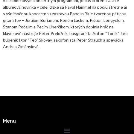
S celkom novým koncertným programom, počas ktorého zaznie
albumová novinka v celej dĺžke sa Pavol Hammel na pódiu stretne aj
s výnimočnou koncertnou zostavou Band in Blue tvorenou päticou
gitaristov – Jurajom Burianom, Reném Lackom, Pištom Lengyelom,
Stanom Počajim a Pecim Uherčíkom, ktorých doplnia hráč na
klávesové nástroje Peter Preložník, basgitarista Anton “Toník” Jaro,
bubeník Igor “Teo” Skovay, saxofonista Peter Štrauch a speváčka
Andrea Zimányiová.
Menu