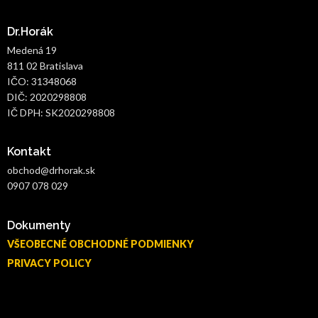
Dr.Horák
Medená 19
811 02 Bratislava
IČO: 31348068
DIČ: 2020298808
IČ DPH: SK2020298808
Kontakt
obchod@drhorak.sk
0907 078 029
Dokumenty
VŠEOBECNÉ OBCHODNÉ PODMIENKY
PRIVACY POLICY